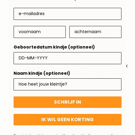
Geboortedatum kindje (optioneel)
BunniesJR Glittersokken
BunniesJR Sokken 3-pack
3-pack glitter
gestreept
Naam kindje (optioneel)
€14,95
Normale
€14,95
Normale
prijs
prijs
SCHRIJF IN
IK WIL GEEN KORTING