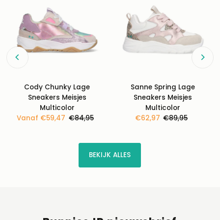
Cody Chunky Lage
Sanne Spring Lage
Sneakers Meisjes
Sneakers Meisjes
Multicolor
Multicolor
Kortingsprijs
Vanaf €59,47
Normale
€84,95
Kortingsprijs
€62,97
Normale
€89,95
prijs
prijs
BEKIJK ALLES