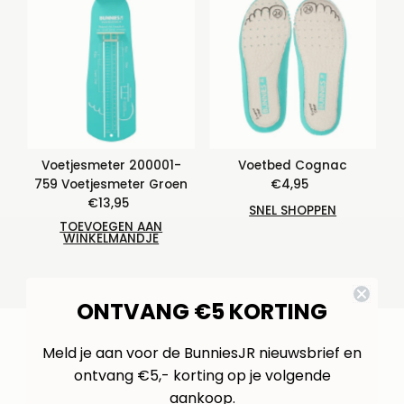
Voetjesmeter 200001-
Voetbed Cognac
759 Voetjesmeter Groen
€4,95
Normale
€13,95
Normale
prijs
SNEL SHOPPEN
prijs
TOEVOEGEN AAN
WINKELMANDJE
ONTVANG €5 KORTING
Meld je aan voor de BunniesJR nieuwsbrief en
LEUKE SOKKEN OM TE MATCHEN..
ontvang €5,- korting op je volgende
aankoop.