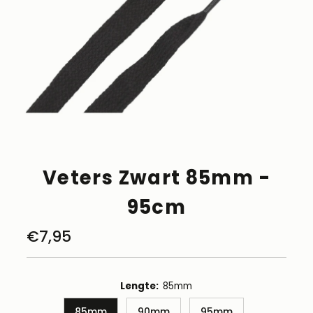
Veters Zwart 85mm -
95cm
€7,95
Normale
prijs
Lengte:
85mm
85mm
90mm
95mm