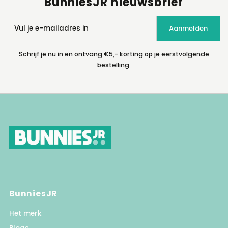
BunniesJR nieuwsbrief
Vul
Aanmelden
je
e-
mailadres
Schrijf je nu in en ontvang €5,- korting op je eerstvolgende
in
bestelling.
BunniesJR
Het merk