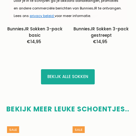
Door je in te schrijven ga je akkoord aanbiedingen, promoties
en andere commerciële berichten van BunniesJR te ontvangen.
Lees ons
privacy beleid
voor meer informatie.
BunniesJR Sokken 3-pack
BunniesJR Sokken 3-pack
basic
gestreept
€14,95
Normale
€14,95
Normale
prijs
prijs
BEKIJK ALLE SOKKEN
BEKIJK MEER LEUKE SCHOENTJES..
SALE
SALE