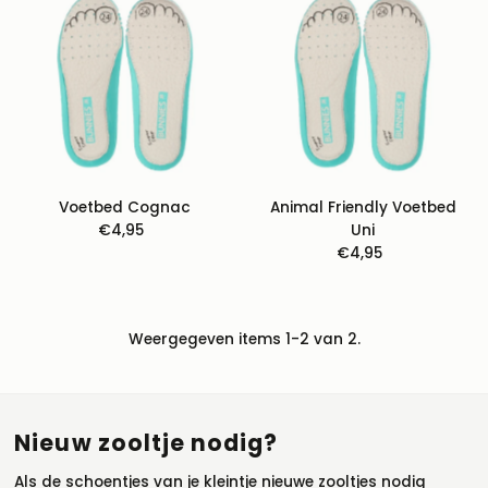
Best verkopende
Alfabetisch: A-Z
Alfabetisch: Z-A
Prijs: laag naar hoog
Prijs: hoog naar laag
Datum: oud naar
Voetbed Cognac
Animal Friendly Voetbed
nieuw
€4,95
Normale
Uni
Datum: nieuw naar
prijs
€4,95
Normale
oud
prijs
Weergegeven items 1-2 van 2.
Nieuw zooltje nodig?
Als de schoentjes van je kleintje nieuwe zooltjes nodig