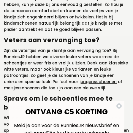
hebben, kun je deze bij ons eenvoudig bestellen. Zo hou je
de schoenen comfortabel en kunnen de voetjes van je
kindje zich ongehinderd blijven ontwikkelen. Het is bij
kinderschoenen
natuurlijk belangrijk dat je kindje ze met
plezier aantrekt en dat ze goed blijven passen.
Veters aan vervanging toe?
Zijn de vetertjes van je kleintje aan vervanging toe? Bij
BunniesJR hebben we diverse leuke veters waarmee de
schoentjes er weer fris en vrolijk uitzien. Denk aan klassieke
witte veters, maar ook kleurrijke varianten en leuke
patroontjes. Zo geef je de schoenen van je kindje een
unieke en speelse look. Perfect voor
jongensschoenen
of
meisjesschoenen
die toe zijn aan een nieuwe stijl.
Sprays om je schoentjes mee te
beschermen
ONTVANG €5 KORTING
Wil je nieuwe kinderschoenen beschermen tegen vuil en
vocht? Gebruik dan de
DFNS Footwear Protector
. Deze
Meld je aan voor de BunniesJR nieuwsbrief en
spray maakt de schoentjes van je kindje bestendiger tegen
ontvang €5,- korting op je volgende