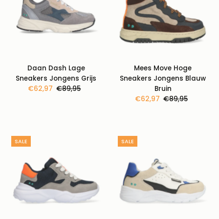
Daan Dash Lage
Mees Move Hoge
Sneakers Jongens Grijs
Sneakers Jongens Blauw
Kortingsprijs
€62,97
Normale
€89,95
Bruin
prijs
Kortingsprijs
€62,97
Normale
€89,95
prijs
SALE
SALE