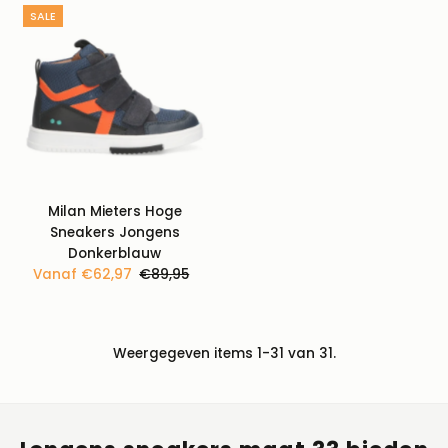
SALE
Milan Mieters Hoge
Sneakers Jongens
Donkerblauw
Kortingsprijs
Vanaf €62,97
Normale
€89,95
prijs
Weergegeven items 1-31 van 31.