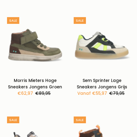
prijs
prijs
SALE
SALE
Morris Mieters Hoge
Sem Sprinter Lage
Sneakers Jongens Groen
Sneakers Jongens Grijs
Kortingsprijs
€62,97
Normale
€89,95
Kortingsprijs
Vanaf €55,97
Normale
€79,95
prijs
prijs
SALE
SALE