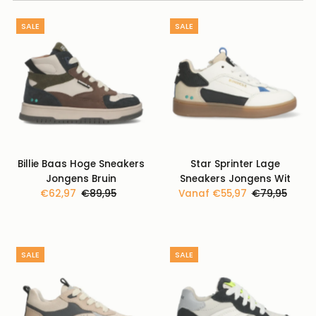
Uitgelicht
Meest relevant
SALE
SALE
Best verkopende
Alfabetisch: A-Z
Alfabetisch: Z-A
Prijs: laag naar hoog
Prijs: hoog naar laag
Datum: oud naar
Billie Baas Hoge Sneakers
Star Sprinter Lage
nieuw
Jongens Bruin
Sneakers Jongens Wit
Datum: nieuw naar
Kortingsprijs
€62,97
Normale
€89,95
Kortingsprijs
Vanaf €55,97
Normale
€79,95
oud
prijs
prijs
SALE
SALE