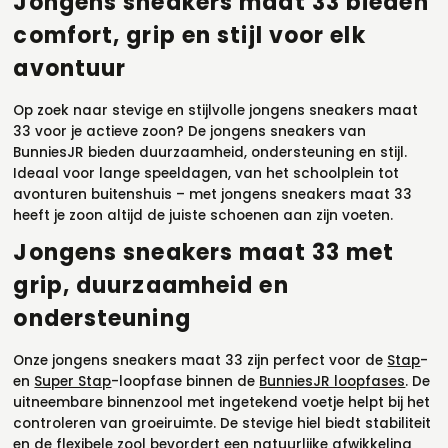
Jongens sneakers maat 33 bieden
comfort, grip en stijl voor elk
avontuur
Op zoek naar stevige en stijlvolle jongens sneakers maat
33 voor je actieve zoon? De jongens sneakers van
BunniesJR bieden duurzaamheid, ondersteuning en stijl.
Ideaal voor lange speeldagen, van het schoolplein tot
avonturen buitenshuis – met jongens sneakers maat 33
heeft je zoon altijd de juiste schoenen aan zijn voeten.
Jongens sneakers maat 33 met
grip, duurzaamheid en
ondersteuning
Onze jongens sneakers maat 33 zijn perfect voor de
Stap
-
en
Super Stap
-loopfase binnen de
BunniesJR loopfases
. De
uitneembare binnenzool met ingetekend voetje helpt bij het
controleren van groeiruimte. De stevige hiel biedt stabiliteit
en de flexibele zool bevordert een natuurlijke afwikkeling