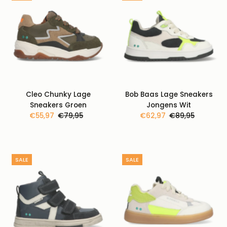
Cleo Chunky Lage
Bob Baas Lage Sneakers
Sneakers Groen
Jongens Wit
Kortingsprijs
€55,97
Normale
€79,95
Kortingsprijs
€62,97
Normale
€89,95
prijs
prijs
SALE
SALE