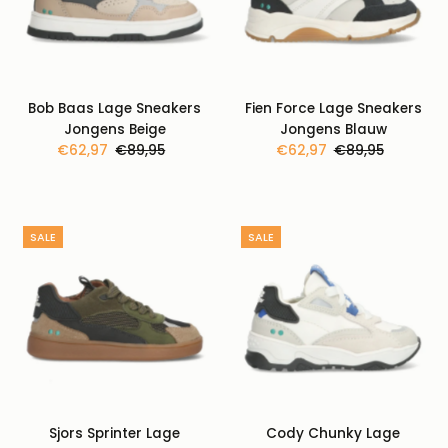
Bob Baas Lage Sneakers
Fien Force Lage Sneakers
Jongens Beige
Jongens Blauw
Kortingsprijs
€62,97
Normale
€89,95
Kortingsprijs
€62,97
Normale
€89,95
prijs
prijs
SALE
SALE
Sjors Sprinter Lage
Cody Chunky Lage