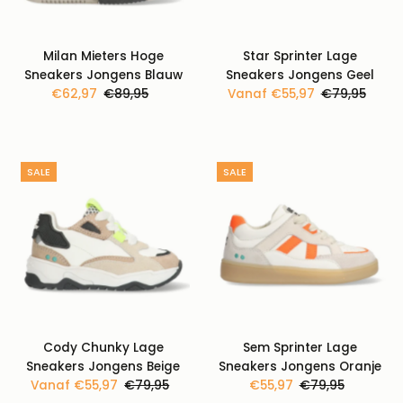
Milan Mieters Hoge
Star Sprinter Lage
Sneakers Jongens Blauw
Sneakers Jongens Geel
Kortingsprijs
€62,97
Normale
€89,95
Kortingsprijs
Vanaf €55,97
Normale
€79,95
prijs
prijs
SALE
SALE
Cody Chunky Lage
Sem Sprinter Lage
Sneakers Jongens Beige
Sneakers Jongens Oranje
Kortingsprijs
Vanaf €55,97
Normale
€79,95
Kortingsprijs
€55,97
Normale
€79,95