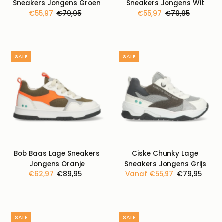
Sneakers Jongens Groen
Sneakers Jongens Wit
Kortingsprijs
€55,97
Normale
€79,95
Kortingsprijs
€55,97
Normale
€79,95
prijs
prijs
SALE
SALE
Bob Baas Lage Sneakers
Ciske Chunky Lage
Jongens Oranje
Sneakers Jongens Grijs
Kortingsprijs
€62,97
Normale
€89,95
Kortingsprijs
Vanaf €55,97
Normale
€79,95
prijs
prijs
SALE
SALE