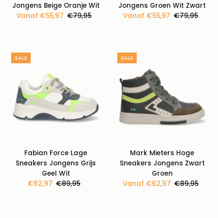
Jongens Beige Oranje Wit
Jongens Groen Wit Zwart
Kortingsprijs
Vanaf €55,97
Normale
€79,95
Kortingsprijs
Vanaf €55,97
Normale
€79,95
prijs
prijs
SALE
SALE
Fabian Force Lage
Mark Mieters Hoge
Sneakers Jongens Grijs
Sneakers Jongens Zwart
Geel Wit
Groen
Kortingsprijs
€62,97
Normale
€89,95
Kortingsprijs
Vanaf €62,97
Normale
€89,95
prijs
prijs