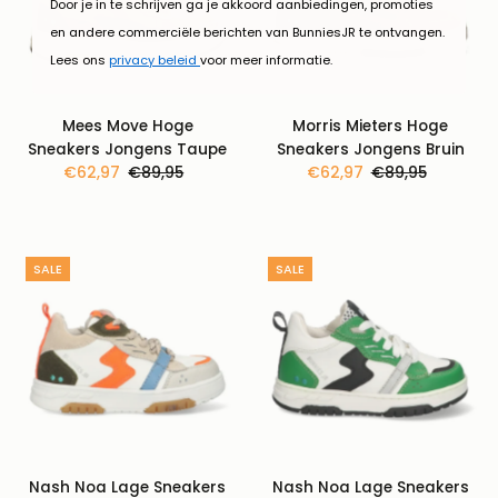
Door je in te schrijven ga je akkoord aanbiedingen, promoties
en andere commerciële berichten van BunniesJR te ontvangen.
Lees ons
privacy beleid
voor meer informatie.
Mees Move Hoge
Morris Mieters Hoge
Sneakers Jongens Taupe
Sneakers Jongens Bruin
Kortingsprijs
€62,97
Normale
€89,95
Kortingsprijs
€62,97
Normale
€89,95
prijs
prijs
SALE
SALE
Nash Noa Lage Sneakers
Nash Noa Lage Sneakers