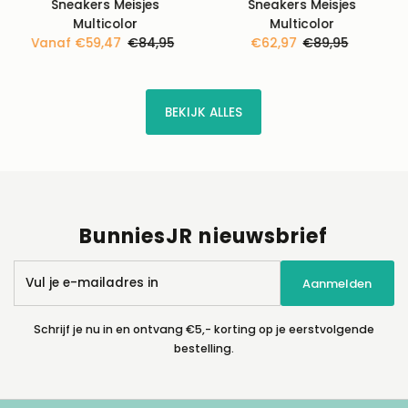
Sneakers Meisjes
Sneakers Meisjes
Multicolor
Multicolor
Kortingsprijs
Vanaf €59,47
Normale
€84,95
Kortingsprijs
€62,97
Normale
€89,95
prijs
prijs
BEKIJK ALLES
BunniesJR nieuwsbrief
Vul
Aanmelden
je
e-
mailadres
Schrijf je nu in en ontvang €5,- korting op je eerstvolgende
in
bestelling.