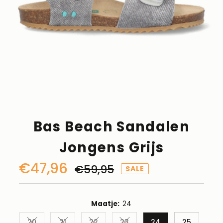
Bas Beach Sandalen
Jongens Grijs
Kortingsprijs
€47,96
Normale
€59,95
SALE
prijs
Maatje:
24
20
21
22
23
24
25