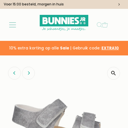
Altijd de juiste maat!
Ga naar inhoud
10% extra korting op alle
Sale
| Gebruik code:
EXTRA10