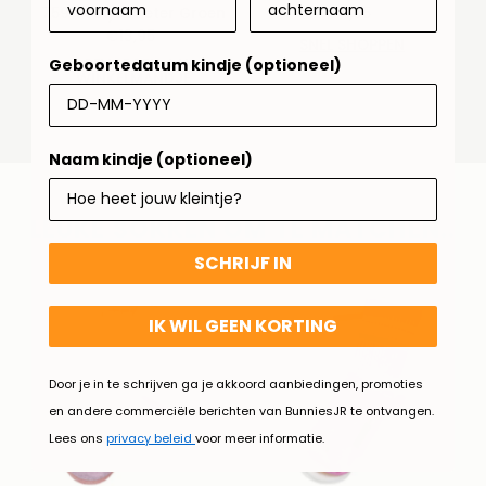
759 Voetjesmeter Groen
€4,95
Normale
€13,95
Normale
prijs
SNEL SHOPPEN
prijs
Geboortedatum kindje (optioneel)
TOEVOEGEN AAN
WINKELMANDJE
Naam kindje (optioneel)
LEUKE SOKKEN OM TE MATCHEN..
SCHRIJF IN
IK WIL GEEN KORTING
Door je in te schrijven ga je akkoord aanbiedingen, promoties
en andere commerciële berichten van BunniesJR te ontvangen.
Lees ons
privacy beleid
voor meer informatie.