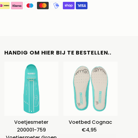
HANDIG OM HIER BIJ TE BESTELLEN..
Voetjesmeter
Voetbed Cognac
200001-759
€4,95
Normale
Voetjesmeter Groen
prijs