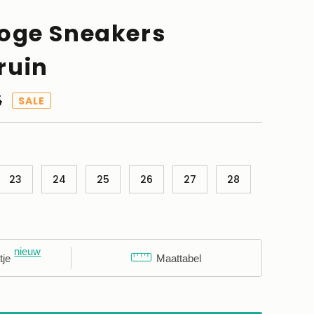
Hoge Sneakers
ruin
ale
5
SALE
23
24
25
26
27
28
niet beschikbaar
tje
Maattabel