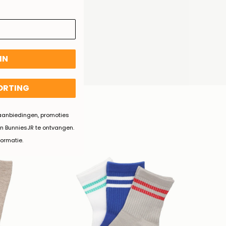
IN
KORTING
.
d aanbiedingen, promoties
n BunniesJR te ontvangen.
formatie.