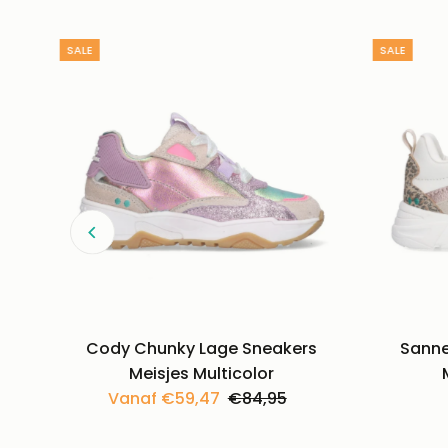
SALE
SALE
Cody Chunky Lage Sneakers
Sanne
Meisjes Multicolor
Kortingsprijs
Vanaf €59,47
Normale
€84,95
prijs