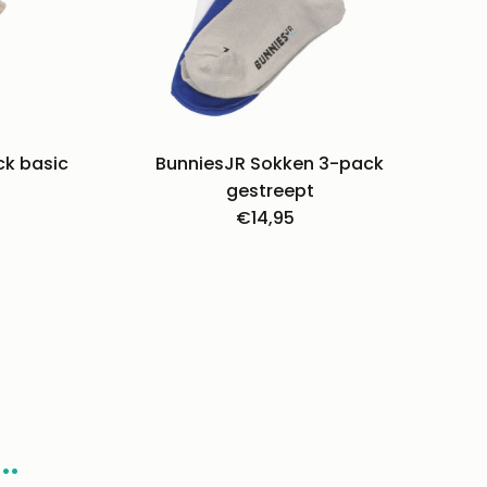
ck basic
BunniesJR Sokken 3-pack
e
gestreept
€14,95
Normale
prijs
..