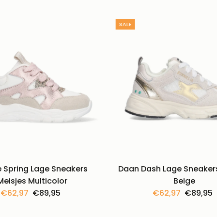
SALE
 Spring Lage Sneakers
Daan Dash Lage Sneakers
Meisjes Multicolor
Beige
Kortingsprijs
€62,97
Normale
€89,95
Kortingsprijs
€62,97
Normal
€89,95
prijs
prijs