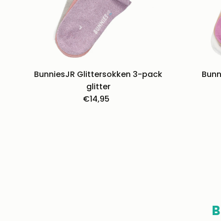
BunniesJR Glittersokken 3-pack
Bunn
glitter
€14,95
Normale
prijs
B