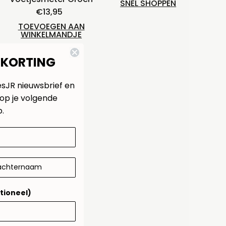
SNEL SHOPPEN
€13,95
Normale
prijs
TOEVOEGEN AAN
WINKELMANDJE
 KORTING
esJR nieuwsbrief en
op je volgende
.
tioneel)