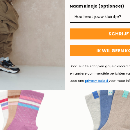
Naam kindje (optioneel)
SCHRIJF 
IK WIL GEEN 
LEUKE SOKKEN OM TE MATCHEN.
Door je in te schrijven ga je akkoor
en andere commerciële berichten va
Lees ons
privacy beleid
voor meer in