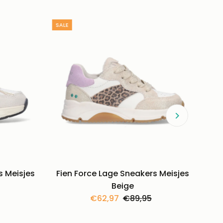
SALE
 Meisjes
Fien Force Lage Sneakers Meisjes
Beige
e
Kortingsprijs
€62,97
Normale
€89,95
prijs