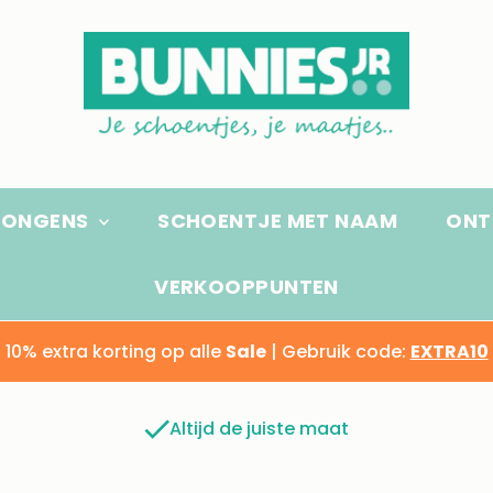
JONGENS
SCHOENTJE MET NAAM
ONT
VERKOOPPUNTEN
10% extra korting op alle
Sale
| Gebruik code:
EXTRA10
Altijd de juiste maat