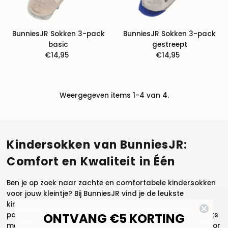
BunniesJR Sokken 3-pack
BunniesJR Sokken 3-pack
basic
gestreept
€14,95
Normale
€14,95
Normale
prijs
prijs
Weergegeven items 1-4 van 4.
Kindersokken van BunniesJR:
Comfort en Kwaliteit in Één
Ben je op zoek naar zachte en comfortabele kindersokken
voor jouw kleintje? Bij BunniesJR vind je de leukste
kindersokken BunniesJR, altijd verpakt in een handig 3-
ONTVANG €5 KORTING
pack kindersokken. Onze sokken combineren vrolijke prints
met praktische functionaliteit, waardoor ze ideaal zijn voor