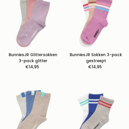
Best verkopende
Alfabetisch: A-Z
Alfabetisch: Z-A
Prijs: laag naar hoog
Prijs: hoog naar laag
Datum: oud naar
BunniesJR Glittersokken
BunniesJR Sokken 3-pack
nieuw
3-pack glitter
gestreept
Datum: nieuw naar
€14,95
Normale
€14,95
Normale
oud
prijs
prijs