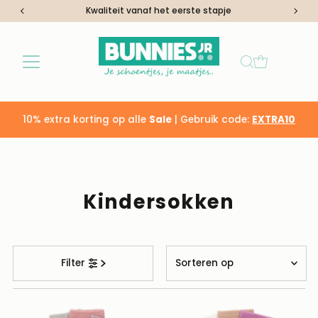
Kwaliteit vanaf het eerste stapje
Ga naar inhoud
10% extra korting op alle
Sale
| Gebruik code:
EXTRA10
Kindersokken
Sorteren
Filter
op
Uitgelicht
Meest relevant