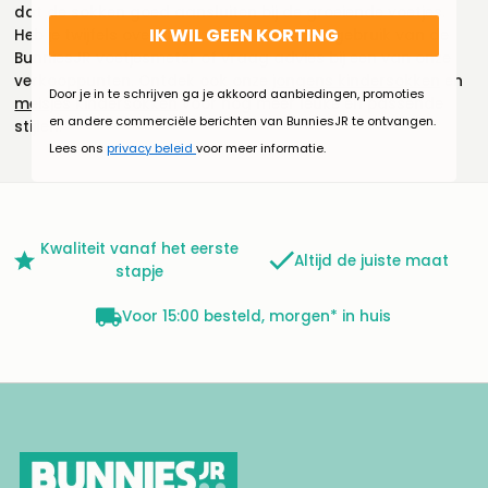
dat de sokken goed aansluiten bij de groeiende voetjes.
IK WIL GEEN KORTING
Heb je twijfels over de juiste maat? Maak gebruik van de
BunniesJR voetjesmeter of vraag advies bij een van onze
verkooppunten. Ontdek ook onze
jongens kindersokken
en
Door je in te schrijven ga je akkoord aanbiedingen, promoties
meisjes kindersokken
voor nog meer leuke en passende
en andere commerciële berichten van BunniesJR te ontvangen.
stijlen.
Lees ons
privacy beleid
voor meer informatie.
Kwaliteit vanaf het eerste
Altijd de juiste maat
stapje
Voor 15:00 besteld, morgen* in huis