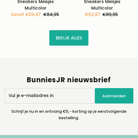
Sneakers Meisjes
Sneakers Meisjes
Multicolor
Multicolor
Kortingsprijs
Vanaf €59,47
Normale
€84,95
Kortingsprijs
€62,97
Normale
€89,95
prijs
prijs
BEKIJK ALLES
BunniesJR nieuwsbrief
Vul
Aanmelden
je
e-
mailadres
Schrijf je nu in en ontvang €5,- korting op je eerstvolgende
in
bestelling.