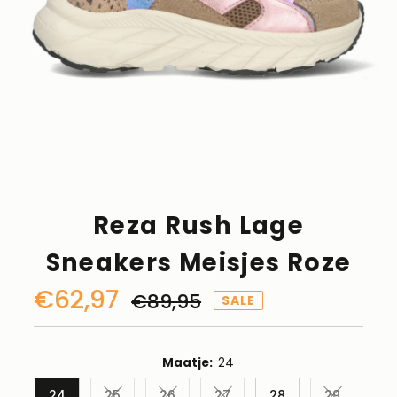
Reza Rush Lage
Sneakers Meisjes Roze
Kortingsprijs
€62,97
Normale
€89,95
SALE
prijs
Maatje:
24
24
25
26
27
28
29