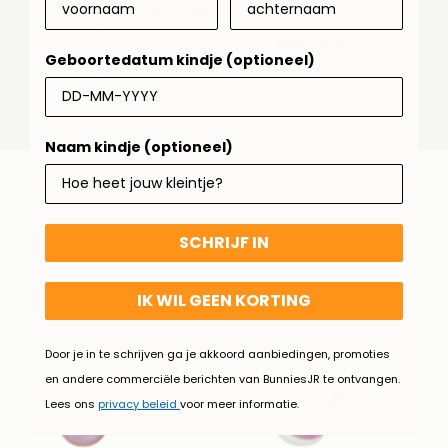
759 Voetjesmeter Groen
€4,95
Normale
€13,95
Normale
prijs
SNEL SHOPPEN
prijs
Geboortedatum kindje (optioneel)
TOEVOEGEN AAN
WINKELMANDJE
Naam kindje (optioneel)
LEUKE SOKKEN OM TE MATCHEN..
SCHRIJF IN
IK WIL GEEN KORTING
Door je in te schrijven ga je akkoord aanbiedingen, promoties
en andere commerciële berichten van BunniesJR te ontvangen.
Lees ons
privacy beleid
voor meer informatie.