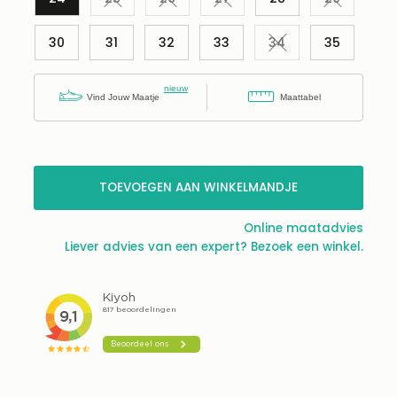
Variant uitverkocht of niet beschikbaar
Variant uitverkocht of niet beschikba
Variant uitverkocht of niet 
Variant ui
30
31
32
33
34
35
Variant uitverkocht
Vind Jouw Maatje
Maattabel
Nog maar 2
beschikbaar!
TOEVOEGEN AAN WINKELMANDJE
Online maatadvies
Liever advies van een expert? Bezoek een winkel.