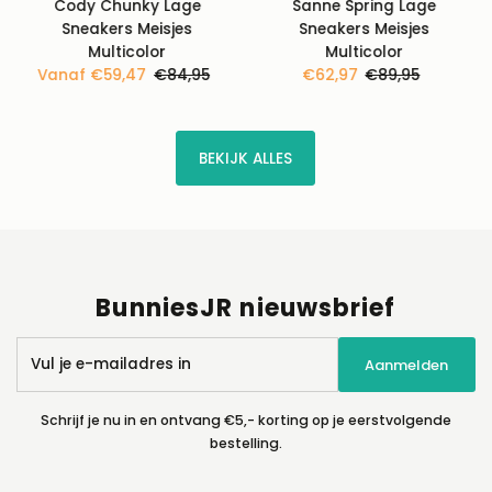
Cody Chunky Lage
Sanne Spring Lage
Sneakers Meisjes
Sneakers Meisjes
Multicolor
Multicolor
Kortingsprijs
Vanaf €59,47
Normale
€84,95
Kortingsprijs
€62,97
Normale
€89,95
prijs
prijs
BEKIJK ALLES
BunniesJR nieuwsbrief
Vul
Aanmelden
je
e-
mailadres
Schrijf je nu in en ontvang €5,- korting op je eerstvolgende
in
bestelling.