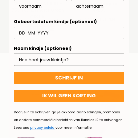
Voetjesmeter 200001-
Voetbed Cognac
759 Voetjesmeter Groen
€4,95
Normale
€13,95
Normale
prijs
SNEL SHOPPEN
Geboortedatum kindje (optioneel)
prijs
TOEVOEGEN AAN
WINKELMANDJE
Naam kindje (optioneel)
LEUKE SOKKEN OM TE MATCHEN..
SCHRIJF IN
IK WIL GEEN KORTING
Door je in te schrijven ga je akkoord aanbiedingen, promoties
en andere commerciële berichten van BunniesJR te ontvangen.
Lees ons
privacy beleid
voor meer informatie.