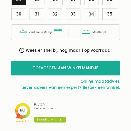
30
31
32
33
34
35
Variant uitverkocht
Vind Jouw Maatje
Maattabel
Wees er snel bij, nog maar 1 op voorraad!
TOEVOEGEN AAN WINKELMANDJE
Online maatadvies
Liever advies van een expert? Bezoek een winkel.