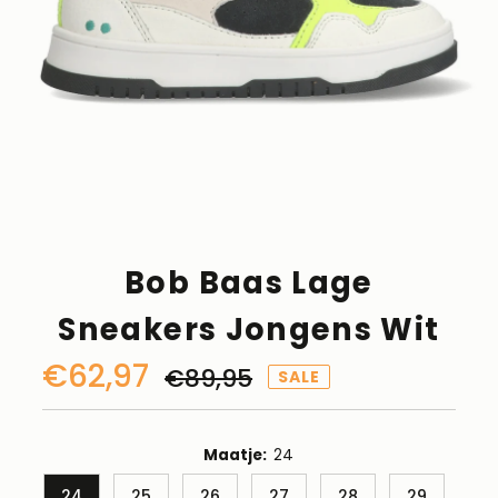
Bob Baas Lage
Sneakers Jongens Wit
Kortingsprijs
€62,97
Normale
€89,95
SALE
prijs
Maatje:
24
24
25
26
27
28
29