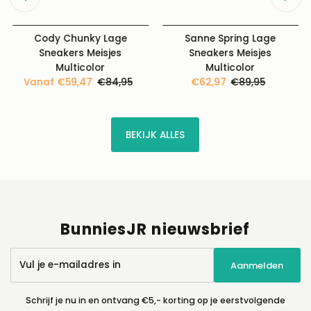
Cody Chunky Lage
Sanne Spring Lage
Sneakers Meisjes
Sneakers Meisjes
Multicolor
Multicolor
Kortingsprijs
Vanaf €59,47
Normale
€84,95
Kortingsprijs
€62,97
Normale
€89,95
prijs
prijs
BEKIJK ALLES
BunniesJR nieuwsbrief
Vul
Aanmelden
je
e-
mailadres
Schrijf je nu in en ontvang €5,- korting op je eerstvolgende