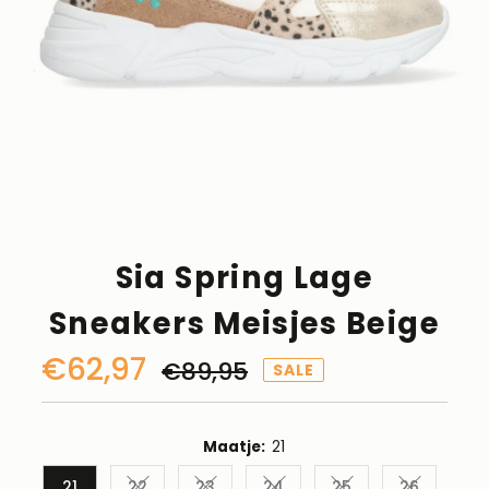
Sia Spring Lage
Sneakers Meisjes Beige
Kortingsprijs
€62,97
Normale
€89,95
SALE
prijs
Maatje:
21
21
22
23
24
25
26