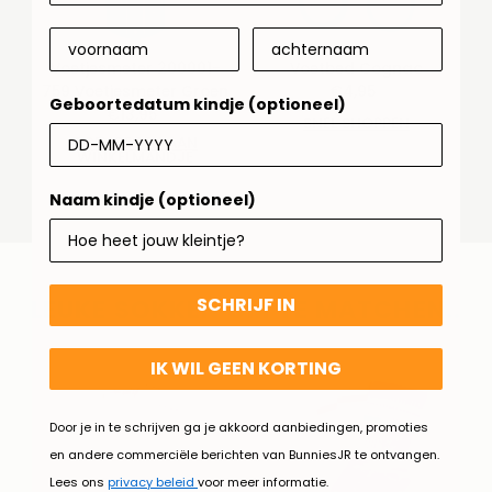
Voetjesmeter 200001-
Voetbed Cognac
759 Voetjesmeter Groen
€4,95
Normale
Geboortedatum kindje (optioneel)
€13,95
Normale
prijs
SNEL SHOPPEN
prijs
TOEVOEGEN AAN
WINKELMANDJE
Naam kindje (optioneel)
SCHRIJF IN
LEUKE SOKKEN OM TE MATCHEN..
IK WIL GEEN KORTING
Door je in te schrijven ga je akkoord aanbiedingen, promoties
en andere commerciële berichten van BunniesJR te ontvangen.
Lees ons
privacy beleid
voor meer informatie.