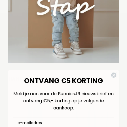
ONTVANG €5 KORTING
HANDIG OM HIER BIJ TE BESTELLEN..
Meld je aan voor de BunniesJR nieuwsbrief en
ontvang €5,- korting op je volgende
aankoop.