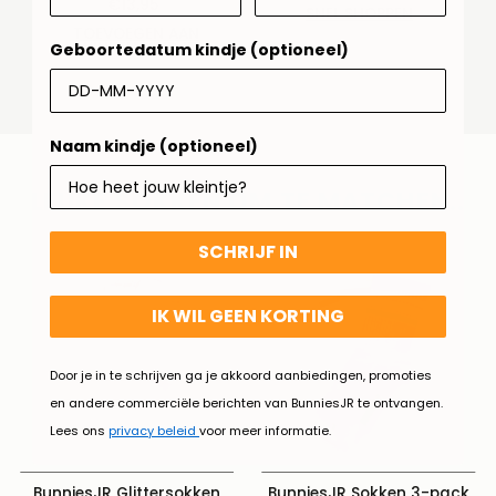
€13,95
Normale
prijs
SNEL SHOPPEN
prijs
TOEVOEGEN AAN
WINKELMANDJE
Geboortedatum kindje (optioneel)
Naam kindje (optioneel)
LEUKE SOKKEN OM TE MATCHEN..
SCHRIJF IN
IK WIL GEEN KORTING
Door je in te schrijven ga je akkoord aanbiedingen, promoties
en andere commerciële berichten van BunniesJR te ontvangen.
Lees ons
privacy beleid
voor meer informatie.
BunniesJR Glittersokken
BunniesJR Sokken 3-pack