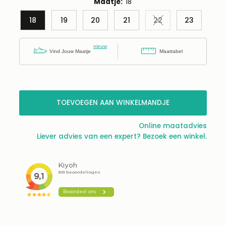
Maatje:
18
18
19
20
21
22
23
Variant uitverkocht
Vind Jouw Maatje
Maattabel
Nog maar 2
beschikbaar!
TOEVOEGEN AAN WINKELMANDJE
Online maatadvies
Liever advies van een expert? Bezoek een winkel.