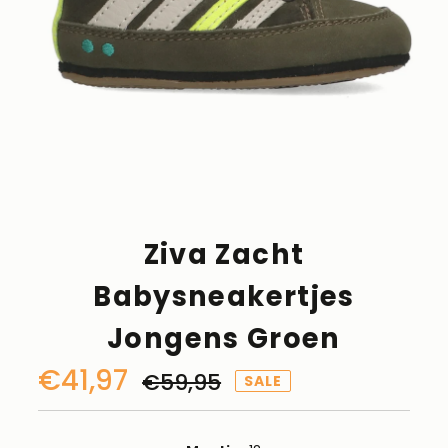
Ziva Zacht
Babysneakertjes
Jongens Groen
Kortingsprijs
€41,97
Normale
€59,95
SALE
prijs