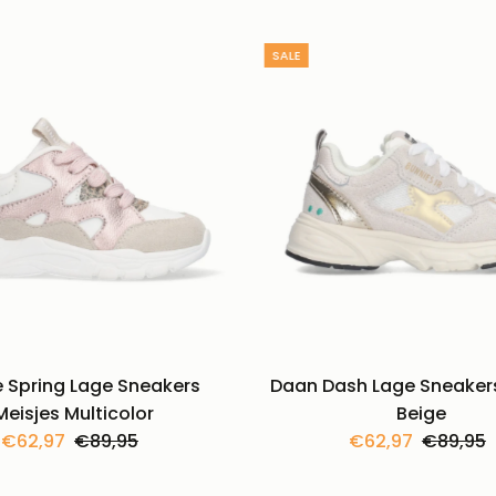
SALE
 Spring Lage Sneakers
Daan Dash Lage Sneakers
Meisjes Multicolor
Beige
Kortingsprijs
€62,97
Normale
€89,95
Kortingsprijs
€62,97
Normal
€89,95
prijs
prijs