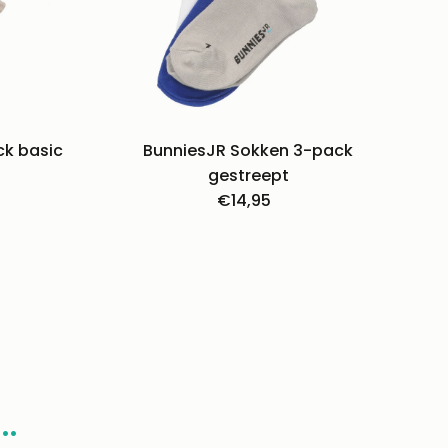
ck basic
BunniesJR Sokken 3-pack
e
gestreept
€14,95
Normale
prijs
..