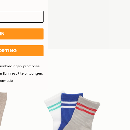
IN
KORTING
.
d aanbiedingen, promoties
n BunniesJR te ontvangen.
formatie.