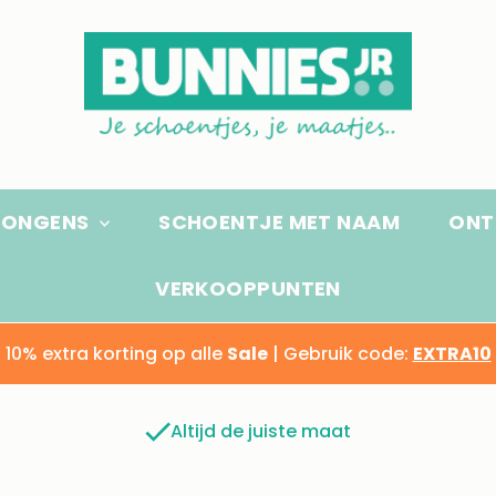
JONGENS
SCHOENTJE MET NAAM
ONT
VERKOOPPUNTEN
10% extra korting op alle
Sale
| Gebruik code:
EXTRA10
Altijd de juiste maat