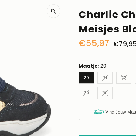
Charlie C
Meisjes B
Kortingsprijs
€55,97
Norm
€79,9
prijs
Maatje:
20
20
21
22
Variant uitver
Varia
29
30
Variant uitverkocht of 
Variant uitver
Vind Jouw Maa
Nog maar 3