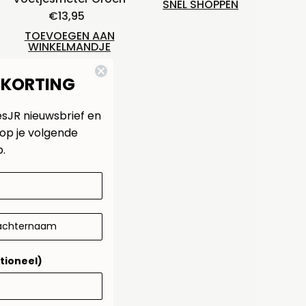
SNEL SHOPPEN
€13,95
Normale
prijs
TOEVOEGEN AAN
WINKELMANDJE
 KORTING
esJR nieuwsbrief en
op je volgende
.
tioneel)