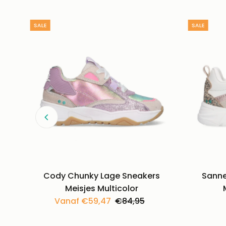
SALE
SALE
Cody Chunky Lage Sneakers
Sanne
Meisjes Multicolor
Kortingsprijs
Vanaf €59,47
Normale
€84,95
prijs