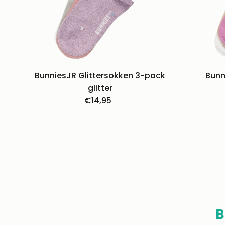
BunniesJR Glittersokken 3-pack
Bunn
glitter
€14,95
Normale
prijs
B