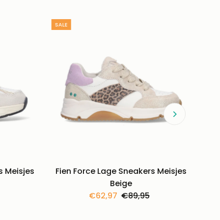
SALE
 Meisjes
Fien Force Lage Sneakers Meisjes
Beige
e
Kortingsprijs
€62,97
Normale
€89,95
prijs