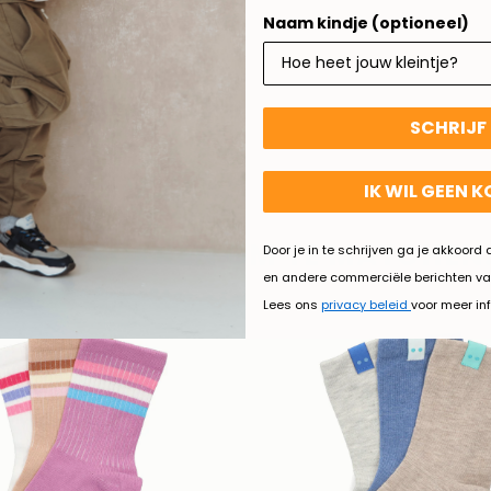
Naam kindje (optioneel)
SCHRIJF 
IK WIL GEEN 
LEUKE SOKKEN OM TE MATCHEN.
Door je in te schrijven ga je akkoor
en andere commerciële berichten va
Lees ons
privacy beleid
voor meer in