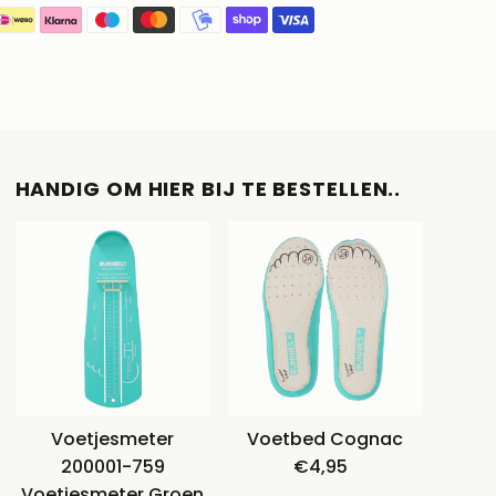
HANDIG OM HIER BIJ TE BESTELLEN..
Voetjesmeter
Voetbed Cognac
200001-759
€4,95
Normale
Voetjesmeter Groen
prijs