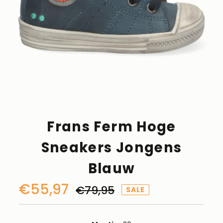
Frans Ferm Hoge
Sneakers Jongens
Blauw
Kortingsprijs
€55,97
Normale
€79,95
SALE
prijs