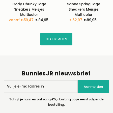
Cody Chunky Lage
Sanne Spring Lage
Sneakers Meisjes
Sneakers Meisjes
Multicolor
Multicolor
Kortingsprijs
Vanaf €59,47
Normale
€84,95
Kortingsprijs
€62,97
Normale
€89,95
prijs
prijs
BEKIJK ALLES
BunniesJR nieuwsbrief
Vul
Aanmelden
je
e-
mailadres
Schrijf je nu in en ontvang €5,- korting op je eerstvolgende
in
bestelling.