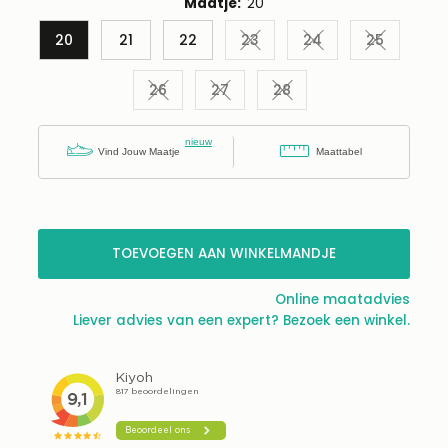
Maatje:
20
20
21
22
23
24
25
Variant uitverkocht of niet 
Variant uitverkocht
Variant ui
26
27
28
Variant uitverkocht of niet beschikbaar
Variant uitverkocht of niet besc
Variant uitverkocht of 
Vind Jouw Maatje
Maattabel
Nog maar 4
beschikbaar!
TOEVOEGEN AAN WINKELMANDJE
Online maatadvies
Liever advies van een expert? Bezoek een winkel.