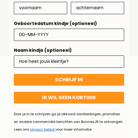
Voetjesmeter 200001-
Voetbed Cognac
759 Voetjesmeter Groen
€4,95
Normale
€13,95
Normale
prijs
SNEL SHOPPEN
Geboortedatum kindje (optioneel)
prijs
TOEVOEGEN AAN
WINKELMANDJE
Naam kindje (optioneel)
LEUKE SOKKEN OM TE MATCHEN..
SCHRIJF IN
IK WIL GEEN KORTING
Door je in te schrijven ga je akkoord aanbiedingen, promoties
en andere commerciële berichten van BunniesJR te ontvangen.
Lees ons
privacy beleid
voor meer informatie.