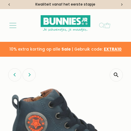
Kwaliteit vanaf het eerste stapje
Ga naar inhoud
10% extra korting op alle
Sale
| Gebruik code:
EXTRA10