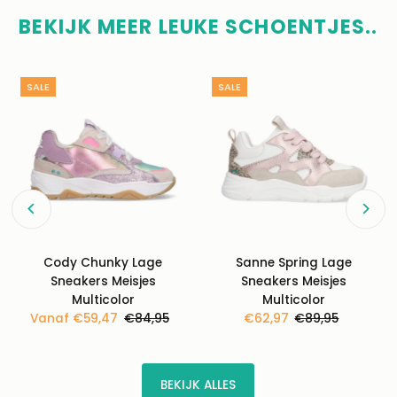
BEKIJK MEER LEUKE SCHOENTJES..
SALE
SALE
Cody Chunky Lage
Sanne Spring Lage
Sneakers Meisjes
Sneakers Meisjes
Multicolor
Multicolor
Kortingsprijs
Vanaf €59,47
Normale
€84,95
Kortingsprijs
€62,97
Normale
€89,95
prijs
prijs
BEKIJK ALLES