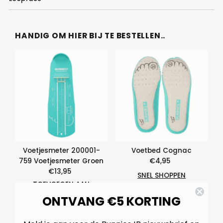
HANDIG OM HIER BIJ TE BESTELLEN..
Voetjesmeter 200001-
Voetbed Cognac
759 Voetjesmeter Groen
€4,95
Normale
€13,95
Normale
prijs
SNEL SHOPPEN
prijs
TOEVOEGEN AAN
WINKELMANDJE
ONTVANG €5 KORTING