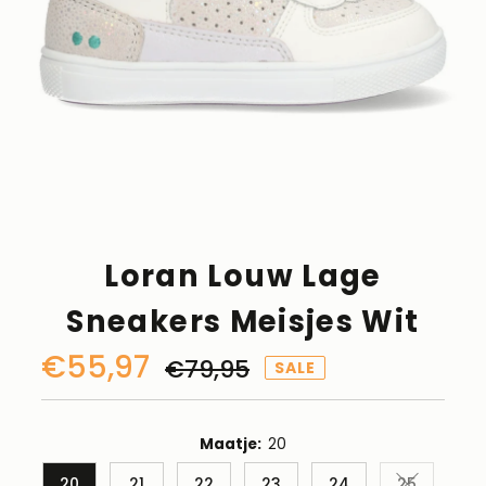
Loran Louw Lage
Sneakers Meisjes Wit
Kortingsprijs
€55,97
Normale
€79,95
SALE
prijs
Maatje:
20
20
21
22
23
24
25