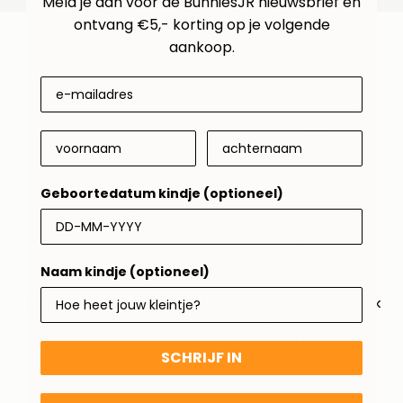
Meld je aan voor de BunniesJR nieuwsbrief en
ontvang €5,- korting op je volgende
aankoop.
LEUKE SOKKEN OM TE MATCHEN..
Geboortedatum kindje (optioneel)
Naam kindje (optioneel)
BunniesJR Glittersokken
BunniesJR Sokken 3-pack
3-pack glitter
gestreept
€14,95
Normale
€14,95
Normale
SCHRIJF IN
prijs
prijs